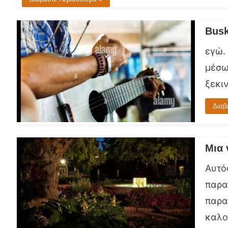
Busk
εγώ. 
μέσω
ξεκιν
Διαβ
Μια 
Αυτό
παρα
παρα
καλοκ