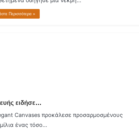
θετημένα οδήγησε μια νεκρή...
άστε Περισσότερα »
Ψηφία με μελάνι Η έργο τέχνης της κατασκευής ειδήσεων στους μοναδικούς κομψούς καμβάδες σας
e Elegant Canvases προκάλεσε προσαρμοσμένους
ίλια ένας τόσο...