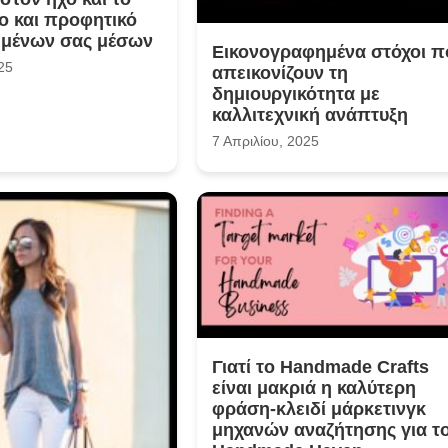
ο και προφητικό
μένων σας μέσων
Εικονογραφημένα στόχοι π
25
απεικονίζουν τη
δημιουργικότητα με
καλλιτεχνική ανάπτυξη
7 Απριλίου, 2025
Γιατί το Handmade Crafts
είναι μακριά η καλύτερη
φράση-κλειδί μάρκετινγκ
μηχανών αναζήτησης για τ