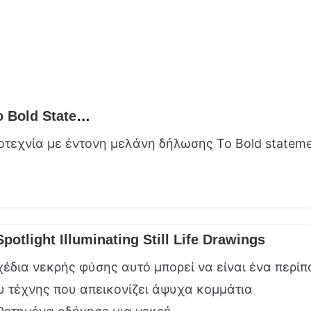
Ink Alchemy Ανεβάστε το βλέμμα σας με το Bold Statement Ink
οτεχνία με έντονη μελάνη δήλωσης Το Bold statem
Spotlight Illuminating Still Life Drawings
χέδια νεκρής φύσης αυτό μπορεί να είναι ένα περίπ
υ τέχνης που απεικονίζει άψυχα κομμάτια