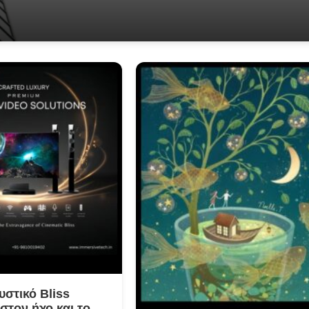
στικό Bliss
 στον ήχο και το