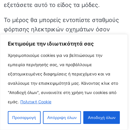
εξετάσετε αυτό το είδος τα μόδες.
Το μέρος θα μπορείς εντοπίστε σταθμούς
φόρτισης ηλεκτρικών οχημάτων όσον
αφορά υπαίθριους προορισμούς ελεύθερος
Εκτιμούμε την ιδιωτικότητά σας
χρόνος
Χρησιμοποιούμε cookies για να βελτιώσουμε την
Όταν σχεδιάζετε το ακόλουθο πηγαίνω
εμπειρία περιήγησής σας, να προβάλλουμε
μπρος-πίσω σας για υπαίθρια
εξατομικευμένες διαφημίσεις ή περιεχόμενο και να
δραστηριότητες ελεύθερου χρόνου, θα
αναλύουμε την επισκεψιμότητά μας. Κάνοντας κλικ στο
χρειαστεί να θα πρέπει σίγουρα υπάρχουν
"Αποδοχή όλων", συναινείτε στη χρήση των cookies από
διαθέσιμοι σταθμοί φόρτισης ηλεκτρικών
εμάς.
Πολιτική Cookie
οχημάτων στον προορισμό σας.
Ακολουθούν μερικές κόλπα για την
Προσαρμογή
Απόρριψη όλων
Αποδοχή όλων
ανακάλυψη σταθμών φόρτισης ηλεκτρικών