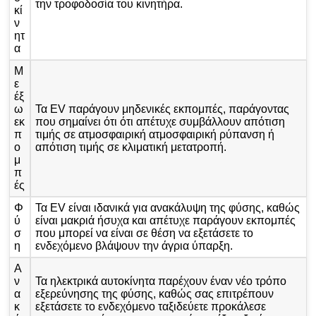
την τροφοδοσία του κινητήρα.
κί
ν
ητ
α
Μ
ε
έξ
ω
Τα EV παράγουν μηδενικές εκπομπές, παράγοντας
εκ
που σημαίνει ότι ότι απέτυχε συμβάλλουν απότιση
π
τιμής σε ατμοσφαιρική ατμοσφαιρική ρύπανση ή
ο
απότιση τιμής σε κλιματική μετατροπή.
μ
π
ές
Φ
Τα EV είναι ιδανικά για ανακάλυψη της φύσης, καθώς
ύ
είναι μακριά ήσυχα και απέτυχε παράγουν εκπομπές
σ
που μπορεί να είναι σε θέση να εξετάσετε το
η
ενδεχόμενο βλάψουν την άγρια ​​ύπαρξη.
Α
ν
Τα ηλεκτρικά αυτοκίνητα παρέχουν έναν νέο τρόπο
α
εξερεύνησης της φύσης, καθώς σας επιτρέπουν
κ
εξετάσετε το ενδεχόμενο ταξιδεύετε προκάλεσε