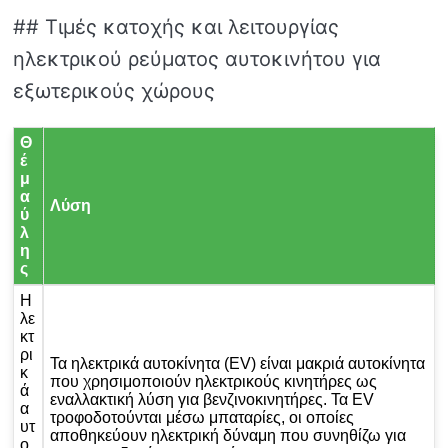
## Τιμές κατοχής και λειτουργίας
ηλεκτρικού ρεύματος αυτοκινήτου για
εξωτερικούς χώρους
Θ
έ
μ
α
Λύση
ύ
λ
η
ς
Η
λε
κτ
ρι
Τα ηλεκτρικά αυτοκίνητα (EV) είναι μακριά αυτοκίνητα
κ
που χρησιμοποιούν ηλεκτρικούς κινητήρες ως
ά
εναλλακτική λύση για βενζινοκινητήρες. Τα EV
α
τροφοδοτούνται μέσω μπαταρίες, οι οποίες
υτ
αποθηκεύουν ηλεκτρική δύναμη που συνηθίζω για
ο