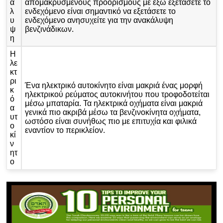
ά
απομακρυσμένους προορισμούς με έξω εξετάσετε το
λ
ενδεχόμενο είναι σημαντικό να εξετάσετε το
υ
ενδεχόμενο ανησυχείτε για την ανακάλυψη
ψ
βενζινάδικων.
η
Η
λε
κτ
ρι
Ένα ηλεκτρικό αυτοκίνητο είναι μακριά ένας μορφή
κ
ηλεκτρικού ρεύματος αυτοκινήτου που τροφοδοτείται
ό
μέσω μπαταρία. Τα ηλεκτρικά οχήματα είναι μακριά
α
γενικά πιο ακριβά μέσω τα βενζινοκίνητα οχήματα,
υτ
ωστόσο είναι συνήθως πιο με επιτυχία και φιλικά
ο
εναντίον το περικλείον.
κί
ν
ητ
ο